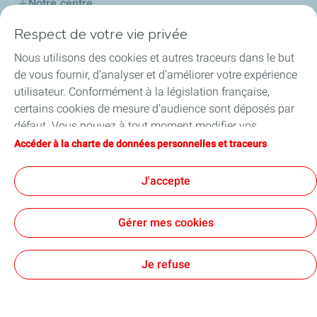
Notre centre
Respect de votre vie privée
Nos formations
Nous utilisons des cookies et autres traceurs dans le but
Nos interventions
de vous fournir, d’analyser et d’améliorer votre expérience
utilisateur. Conformément à la législation française,
Nos procédures d'urgence
certains cookies de mesure d'audience sont déposés par
défaut. Vous pouvez à tout moment modifier vos
Nos actualités
paramètres de cookies en cliquant sur le bouton « Gérer
Accéder à la charte de données personnelles et traceurs
mes cookies ». En cliquant sur le bouton « J’accepte »,
Votre assistance
vous acceptez le dépôt de l’ensemble des cookies. Dans le
J'accepte
cas où vous cliquez sur « Je refuse », seuls les cookies
techniques nécessaires au bon fonctionnement du site
Gérer mes cookies
seront utilisés. Pour plus d’informations, vous pouvez
consulter la page « Charte de données personnelles et
Contact
Mentions légales
Données personnelles et cookies
Plan du site
Cookies
traceurs ».
Je refuse
TotalEnergies 2026