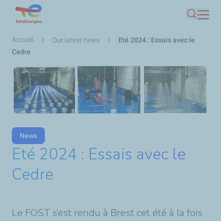
Aller
Recherc
au
contenu
Fil
Accueil
Our latest news
Eté 2024 : Essais avec le
principal
d'Ariane
Cedre
News
Eté 2024 : Essais avec le
Cedre
Le FOST s’est rendu à Brest cet été à la fois