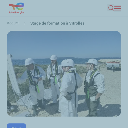
Aller
Recherc
au
contenu
Fil
Accueil
Stage de formation à Vitrolles
principal
d'Ariane